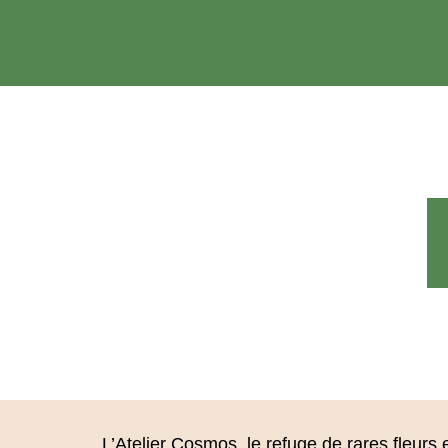
Aller
au
contenu
L’Atelier Cosmos, le refuge de rares fleur