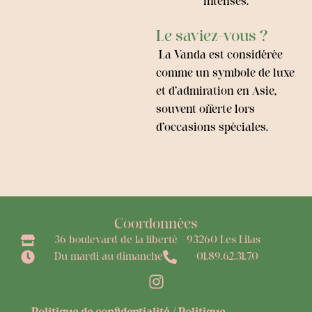
intenses.
Le saviez-vous ?
La Vanda est considérée
comme un symbole de luxe
et d’admiration en Asie,
souvent offerte lors
d’occasions spéciales.
Coordonnées
36 boulevard de la liberté - 93260 Les Lilas
Du mardi au dimanche
01.89.62.31.70
I
n
s