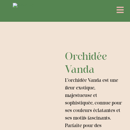
Aller
Menu
au
contenu
Orchidée
Vanda
L’orchidée Vanda est une
fleur exotique,
majestueuse et
sophistiquée, connue pour
ses couleurs éclatantes et
ses motifs fascinants.
Parfaite pour des