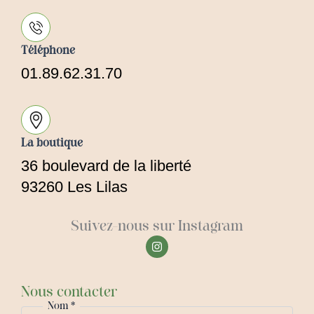
Téléphone
01.89.62.31.70
La boutique
36 boulevard de la liberté
93260 Les Lilas
Suivez-nous sur Instagram
I
n
s
t
a
Nous contacter
g
Nom
*
r