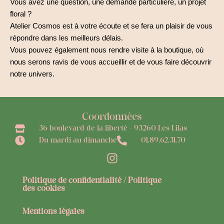
Vous avez une question, une demande particulière, un projet
r
e
floral ?
Atelier Cosmos est à votre écoute et se fera un plaisir de vous
répondre dans les meilleurs délais.
Vous pouvez également nous rendre visite à la boutique, où
nous serons ravis de vous accueillir et de vous faire découvrir
notre univers.
Coordonnées
36 boulevard de la liberté - 93260 Les Lilas
Du mardi au dimanche
01.89.62.31.70
I
n
s
Politique de confidentialité / Politique
t
des cookies
a
g
Mentions légales
r