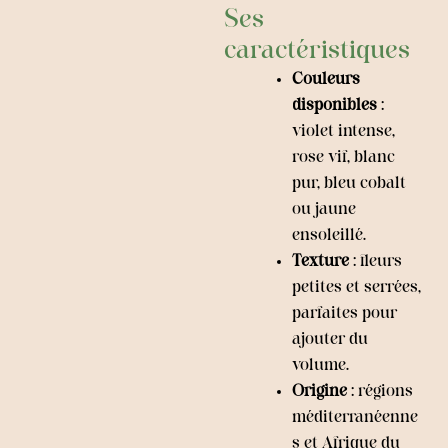
Ses
caractéristiques
Couleurs
disponibles
:
violet intense,
rose vif, blanc
pur, bleu cobalt
ou jaune
ensoleillé.
Texture
: fleurs
petites et serrées,
parfaites pour
ajouter du
volume.
Origine
: régions
méditerranéenne
s et Afrique du