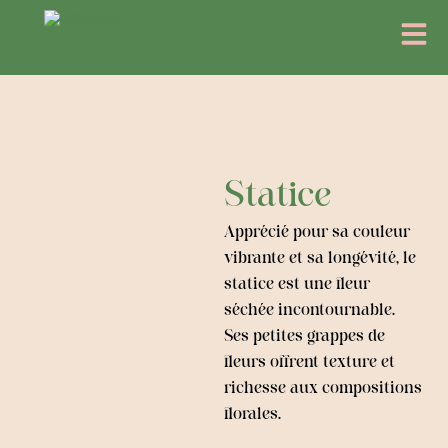
Aller
Menu
au
contenu
Statice
Apprécié pour sa couleur
vibrante et sa longévité, le
statice est une fleur
séchée incontournable.
Ses petites grappes de
fleurs offrent texture et
richesse aux compositions
florales.