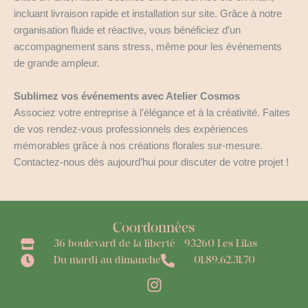
incluant livraison rapide et installation sur site. Grâce à notre
organisation fluide et réactive, vous bénéficiez d’un
accompagnement sans stress, même pour les événements
de grande ampleur.
Sublimez vos événements avec Atelier Cosmos
Associez votre entreprise à l’élégance et à la créativité. Faites
de vos rendez-vous professionnels des expériences
mémorables grâce à nos créations florales sur-mesure.
Contactez-nous dès aujourd’hui pour discuter de votre projet !
Coordonnées
36 boulevard de la liberté - 93260 Les Lilas
Du mardi au dimanche
01.89.62.31.70
I
n
s