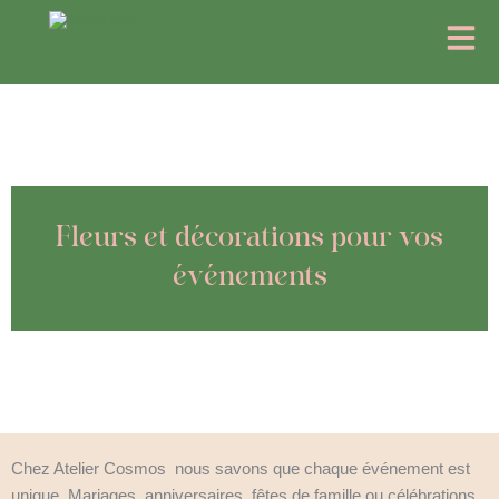
Aller
Menu
au
contenu
Fleurs et décorations pour vos
événements
Chez Atelier Cosmos
nous savons que chaque événement est
unique. Mariages, anniversaires, fêtes de famille ou célébrations